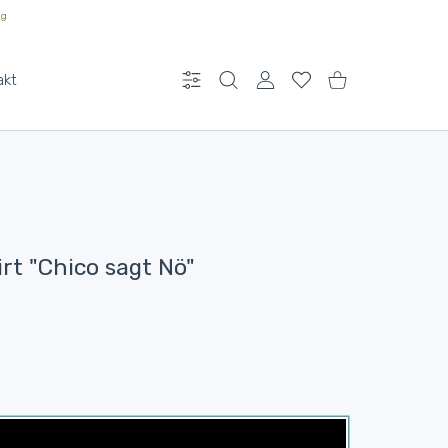
ng
akt
Einstellungen
BENUTZERKONTO
Wunschliste
Einkaufswagen
t "Chico sagt Nö"