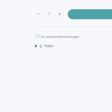
Erhöhe die Menge für Kurzärmeliges Damen-T-Sh
Erhöhe die Menge für Kurzärmelig
zur wunschliste hinzufügen
Teilen