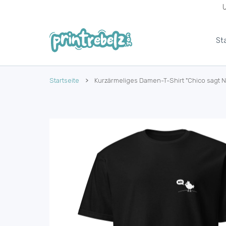
U
UM INHALT
St
Startseite
Kurzärmeliges Damen-T-Shirt "Chico sagt N