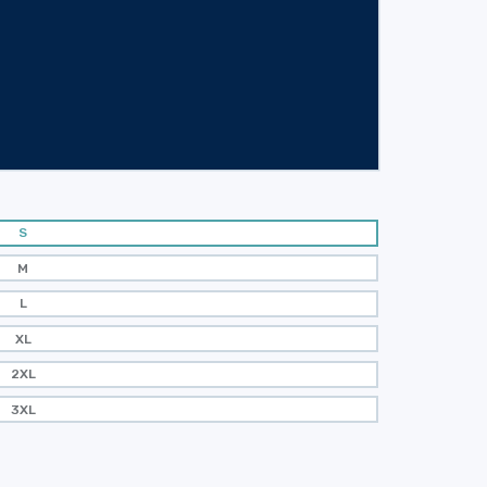
S
M
L
XL
2XL
3XL