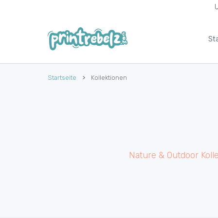
U
UM INHALT
St
Startseite
Kollektionen
Nature & Outdoor Koll