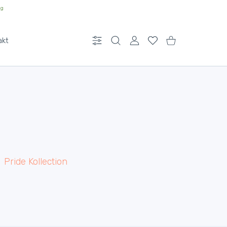
ng
akt
Einstellungen
BENUTZERKONTO
Wunschliste
Einkaufswagen
Pride Kollection