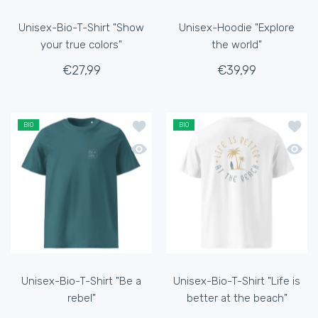
Unisex-Bio-T-Shirt "Show
Unisex-Hoodie "Explore
your true colors"
the world"
€27,99
€39,99
Zur Wunschliste hinzufügen Unisex-Bio
Zur Wu
BIO
BIO
Schnellansicht Unisex-Bio-T-Shirt "Be 
Schnel
Unisex-Bio-T-Shirt "Be a
Unisex-Bio-T-Shirt "Life is
rebel"
better at the beach"