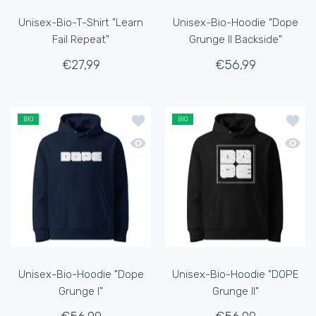
Unisex-Bio-T-Shirt "Learn
Unisex-Bio-Hoodie "Dope
Fail Repeat"
Grunge II Backside"
€27,99
€56,99
Zur Wunschliste hinzufügen Unisex-B
Zur Wu
BIO
BIO
Schnellansicht Unisex-Bio-Hoodie "Do
Schnel
Unisex-Bio-Hoodie "Dope
Unisex-Bio-Hoodie "DOPE
Grunge I"
Grunge II"