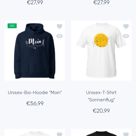
€27,99
€27,99
Zur Wunschliste hinzufügen Unisex-B
Zur Wu
BIO
Schnellansicht Unisex-Bio-Hoodie "Mo
Schnel
Unisex-Bio-Hoodie "Moin"
Unisex-T-Shirt
"Sonnenflug"
€56,99
€20,99
Zur Wunschliste hinzufügen Unisex-T-S
Zur Wu