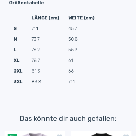
Größentabelle
LÄNGE (cm)
WEITE (cm)
S
71.1
45.7
M
73.7
50.8
L
76.2
55.9
XL
78.7
61
2XL
81.3
66
3XL
83.8
71.1
Das könnte dir auch gefallen: