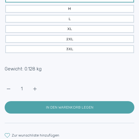
M
L
XL
2XL
3XL
Gewicht:
0.128 kg
Erhöhe die Menge für Unisex-T-Shirt &quot;Heimat op kölsche Art&qu
Erhöhe die Menge für Unisex-T-Shirt &quot;Heimat op k
IN DEN WARENKORB LEGEN
zur wunschliste hinzufügen