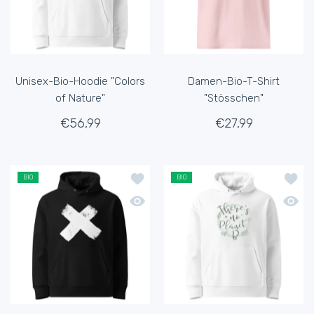
Unisex-Bio-Hoodie "Colors
Damen-Bio-T-Shirt
of Nature"
"Stösschen"
€56,99
€27,99
Zur Wunschliste hinzufügen Unisex-B
Zur Wu
BIO
BIO
Schnellansicht Unisex-Bio-Hoodie "X"
Schnel