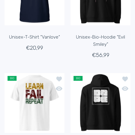
Unisex-T-Shirt "Vanlove"
Unisex-Bio-Hoodie "Evil
Smiley"
€20,99
€56,99
Zur Wunschliste hinzufügen Unisex-Bio
Zur Wu
BIO
BIO
Schnellansicht Unisex-Bio-T-Shirt "Lea
Schnel