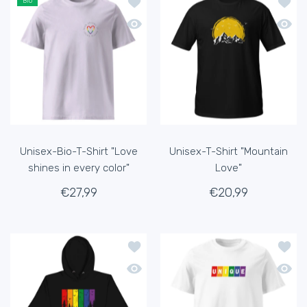
Zur Wunschliste hinzufügen Unisex-Bio
Zur Wu
BIO
Schnellansicht Unisex-Bio-T-Shirt "Lov
Schnel
Unisex-Bio-T-Shirt "Love
Unisex-T-Shirt "Mountain
shines in every color"
Love"
€27,99
€20,99
Zur Wunschliste hinzufügen Unisex-Ho
Zur Wu
Schnellansicht Unisex-Hoodie "Colors
Schnel