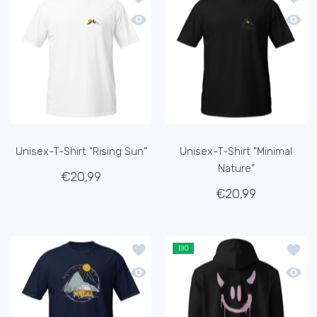
Schnellansicht Unisex-T-Shirt "Rising 
Schnel
Unisex-T-Shirt "Rising Sun"
Unisex-T-Shirt "Minimal
Nature"
€20,99
€20,99
Zur Wunschliste hinzufügen Unisex-T-
Zur Wu
BIO
Schnellansicht Unisex-T-Shirt "Vanlov
Schnel