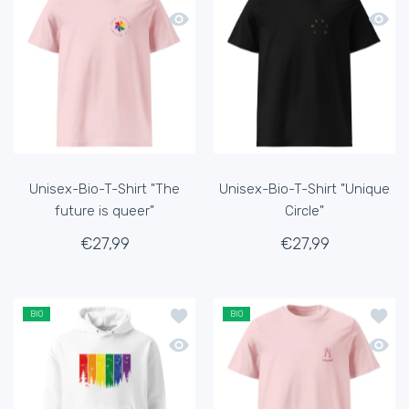
Schnellansicht Unisex-Bio-T-Shirt "Th
Schnel
Unisex-Bio-T-Shirt "The
Unisex-Bio-T-Shirt "Unique
future is queer"
Circle"
€27,99
€27,99
Zur Wunschliste hinzufügen Unisex-Bi
Zur Wu
BIO
BIO
Schnellansicht Unisex-Bio-Hoodie "Co
Schnel