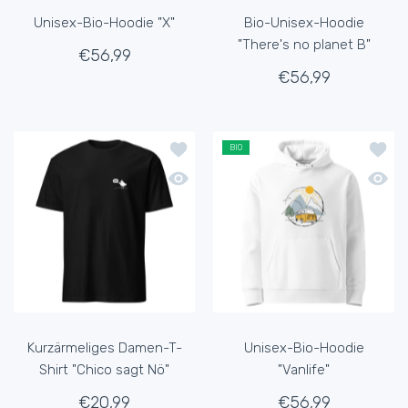
Unisex-Bio-Hoodie "X"
Bio-Unisex-Hoodie
"There's no planet B"
€56,99
€56,99
Zur Wunschliste hinzufügen Kurzärmel
Zur Wu
BIO
Schnellansicht Kurzärmeliges Damen-T
Schnel
Kurzärmeliges Damen-T-
Unisex-Bio-Hoodie
Shirt "Chico sagt Nö"
"Vanlife"
€20,99
€56,99