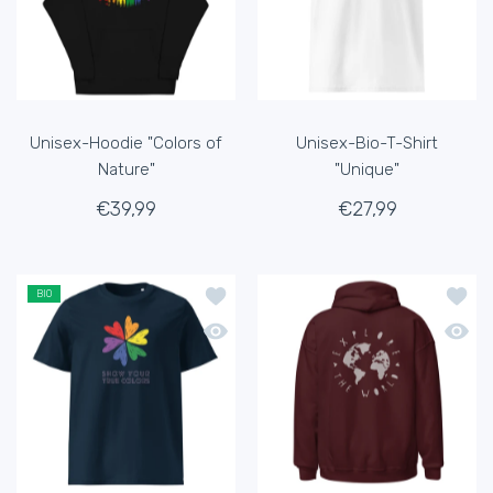
Unisex-Hoodie "Colors of
Unisex-Bio-T-Shirt
Nature"
"Unique"
€39,99
€27,99
Zur Wunschliste hinzufügen Unisex-Bi
Zur Wu
BIO
Schnellansicht Unisex-Bio-T-Shirt "Sh
Schnel