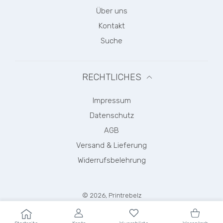
Über uns
Kontakt
Suche
RECHTLICHES
Impressum
Datenschutz
AGB
Versand & Lieferung
Widerrufsbelehrung
© 2026,
Printrebelz
Zahlungsmethoden
BENUTZERKONTO
Wunschliste
Einkaufs